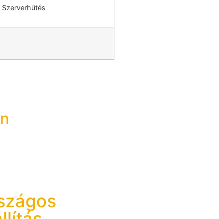
, Szerverhűtés
on
rszágos
lítás