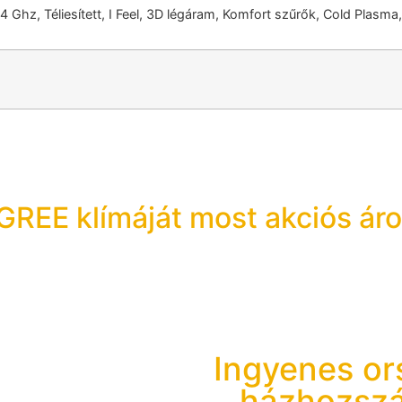
 Ghz, Téliesített, I Feel, 3D légáram, Komfort szűrők, Cold Plasma
GREE klímáját most akciós ár
Ingyenes o
házhozszál