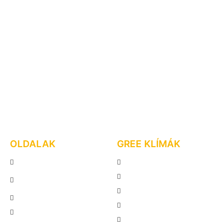
OLDALAK
GREE KLÍMÁK
FŐOLDAL
GREE LOMO PLUSZ
GREE KLÍMA
GREE PULSE
KÉSZÜLÉKEK
GREE COMFORT X
KLÍMASZERELÉS
GREE DARK X
INFORMÁCIÓTÁR
GREE AMBER GREY