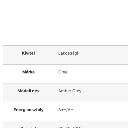
Kivitel
Lakossági
Márka
Gree
Modell név
Amber Grey
Energiaosztály
A++/A+