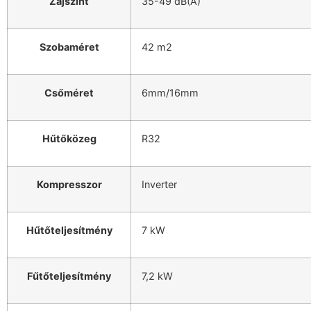
Zajszint
35-49 dB(A)
Szobaméret
42 m2
Csőméret
6mm/16mm
Hűtőközeg
R32
Kompresszor
Inverter
Hűtőteljesítmény
7 kW
Fűtőteljesítmény
7,2 kW