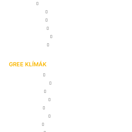
GREE KLÍMA KÉSZÜLÉKEK
KLÍMASZERELÉS
INFORMÁCIÓTÁR
AJÁNLATKÉRÉS
KAPCSOLAT
MEGRENDELÉS
GREE KLÍMÁK
GREE LOMO PLUSZ
GREE PULSE
GREE COMFORT X
GREE DARK X
GREE AMBER GREY
GREE G-TECH
GREE AMBER ROYAL