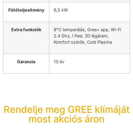
Fűtőteljesítmény
6,5 kW
Extra funkciók
8°C temperálás, Gree+ app, Wi-Fi
2.4 Ghz, I Feel, 3D légáram,
Komfort szűrők, Cold Plasma
Garancia
10 év
Rendelje meg GREE klímáját
most akciós áron