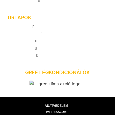
SYEN BORA PLUSZ
ŰRLAPOK
MEGRENDELÉS LEADÁSA
AJÁNLATKÉRÉS
INGYENES FELMÉRÉS
VISSZAHÍVÁS KÉRÉSE
GYAKORI KÉRDÉSEK
GREE LÉGKONDICIONÁLÓK
ADATVÉDELEM
IMPRESSZUM