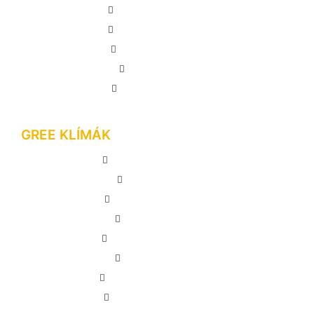
KLÍMASZERELÉS
INFORMÁCIÓTÁR
AJÁNLATKÉRÉS
KAPCSOLAT
MEGRENDELÉS
GREE KLÍMÁK
GREE LOMO PLUSZ
GREE PULSE
GREE COMFORT X
GREE DARK X
GREE AMBER GREY
GREE G-TECH
GREE AMBER ROYAL
SYEN BORA PLUSZ