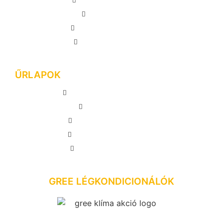
GREE AMBER GREY
GREE G-TECH
GREE AMBER ROYAL
SYEN BORA PLUSZ
ŰRLAPOK
MEGRENDELÉS LEADÁSA
AJÁNLATKÉRÉS
INGYENES FELMÉRÉS
VISSZAHÍVÁS KÉRÉSE
GYAKORI KÉRDÉSEK
GREE LÉGKONDICIONÁLÓK