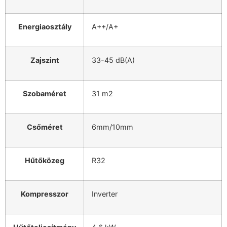
Energiaosztály
A++/A+
Zajszint
33-45 dB(A)
Szobaméret
31 m2
Csőméret
6mm/10mm
Hűtőközeg
R32
Kompresszor
Inverter