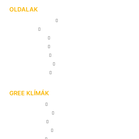
OLDALAK
FŐOLDAL
GREE KLÍMA KÉSZÜLÉKEK
KLÍMASZERELÉS
INFORMÁCIÓTÁR
AJÁNLATKÉRÉS
KAPCSOLAT
MEGRENDELÉS
GREE KLÍMÁK
GREE LOMO PLUSZ
GREE PULSE
GREE COMFORT X
GREE DARK X