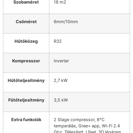
Szobaméret
18 m2
Csőméret
6mm/10mm
Hűtőközeg
R32
Kompresszor
Inverter
Hűtőteljesítmény
2,7 kW
Fűtőteljesítmény
3,5 kW
Extra funkciók
2 Stage compressor, 8°C
temperálás, Gree+ app, Wi-Fi 2.4
Ghz, Téliesített, I Feel, 3D légáram,