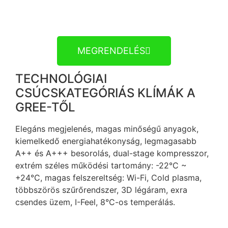
MEGRENDELÉS
TECHNOLÓGIAI
CSÚCSKATEGÓRIÁS KLÍMÁK A
GREE-TŐL
Elegáns megjelenés, magas minőségű anyagok,
kiemelkedő energiahatékonyság, legmagasabb
A++ és A+++ besorolás, dual-stage kompresszor,
extrém széles működési tartomány: -22°C ~
+24°C, magas felszereltség: Wi-Fi, Cold plasma,
többszörös szűrőrendszer, 3D légáram, exra
csendes üzem, I-Feel, 8°C-os temperálás.