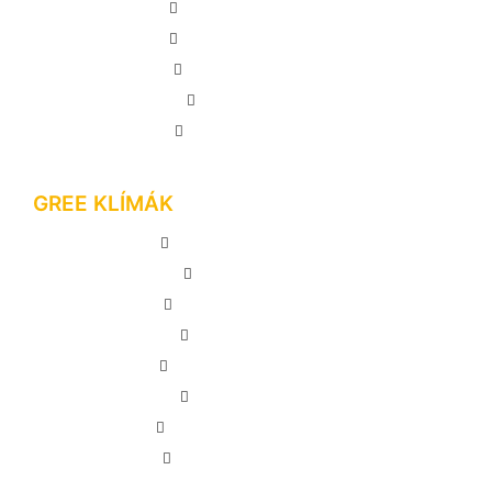
KLÍMASZERELÉS
INFORMÁCIÓTÁR
AJÁNLATKÉRÉS
KAPCSOLAT
MEGRENDELÉS
GREE KLÍMÁK
GREE LOMO PLUSZ
GREE PULSE
GREE COMFORT X
GREE DARK X
GREE AMBER GREY
GREE G-TECH
GREE AMBER ROYAL
SYEN BORA PLUSZ